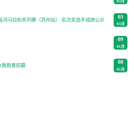
03月
赛讯 |「破三跑团精英赛」1月20日18:00组
03
团截止！
暨大运河马拉松系列赛（苏州站） 名次奖选手成绩公示
2025/01/18
03月
了解更多
09
01月
08
方急救跑者招募
01月
07
领跑员招募
01月
30
须知
12月